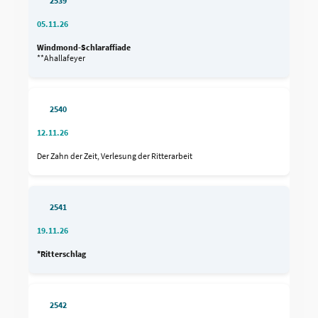
2539
05.11.26
Windmond-Schlaraffiade
**Ahallafeyer
2540
12.11.26
Der Zahn der Zeit, Verlesung der Ritterarbeit
2541
19.11.26
*Ritterschlag
2542