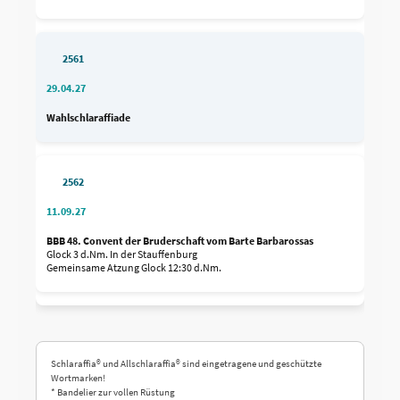
2561
29.04.27
Wahlschlaraffiade
2562
11.09.27
BBB 48. Convent der Bruderschaft vom Barte Barbarossas
Glock 3 d.Nm. In der Stauffenburg
Gemeinsame Atzung Glock 12:30 d.Nm.
Schlaraffia® und Allschlaraffia® sind eingetragene und geschützte
Wortmarken!
* Bandelier zur vollen Rüstung