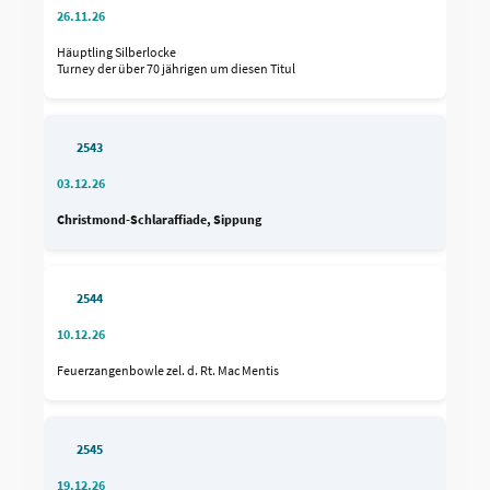
26.11.26
Häuptling Silberlocke
Turney der über 70 jährigen um diesen Titul
2543
03.12.26
Christmond-Schlaraffiade, Sippung
2544
10.12.26
Feuerzangenbowle zel. d. Rt. Mac Mentis
2545
19.12.26