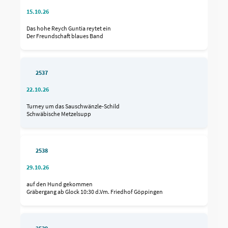
15.10.26
Das hohe Reych Guntia reytet ein
Der Freundschaft blaues Band
2537
22.10.26
Turney um das Sauschwänzle-Schild
Schwäbische Metzelsupp
2538
29.10.26
auf den Hund gekommen
Gräbergang ab Glock 10:30 d.Vm. Friedhof Göppingen