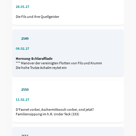
28.01.27
Die Fils und ihre Quellgeister
2549
04.02.27
Hornung-Schlaraffiade
*** Manöver der vereinigten Flotten von Fils und Krumm
Die hohe Trutze Achalm reytet ein
2550
11.02.27
D'Fasnet vorbei, Aschermittwoch vorbei, ond jetzt?
Familiensippung im h.R. Under Teck (333)
2551