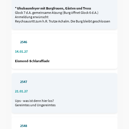
* Uhubaumfeyer mit Burgfrauen, Gästen und Tross
Glock 7 d.A. gemeinsame Atzung (Burg öffnet Glock 6 d.A.)
Anmeldung erwünscht
Reychsausritt zum h.R. Trutze Achalm. Die Burg bleibt geschlossen
2546
14.01.27
Eismond-Schlaraffiade
2547
21.01.27
Ups - was ist denn hier los?
Gereimtes und Ungereimtes
2548