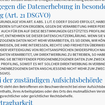
egen die Datenerhebung in besonde
 (Art. 21 DSGVO)
UNDLAGE VON ART. 6 ABS. 1 LIT. E ODER F DSGVO ERFOLGT, HABEN
NDEREN SITUATION ERGEBEN, GEGEN DIE VERARBEITUNG IHRER P
T AUCH FÜR EIN AUF DIESE BESTIMMUNGEN GESTÜTZTES PROFILIN
UHT, ENTNEHMEN SIE DIESER DATENSCHUTZERKLÄRUNG. WENN SIE
ZOGENEN DATEN NICHT MEHR VERARBEITEN, ES SEI DENN, WIR 
WEISEN, DIE IHRE INTERESSEN, RECHTE UND FREIHEITEN ÜBERWIE
ER VERTEIDIGUNG VON RECHTSANSPRÜCHEN (WIDERSPRUCH NACH 
TEN VERARBEITET, UM DIREKTWERBUNG ZU BETREIBEN, SO HABEN
TUNG SIE BETREFFENDER PERSONENBEZOGENER DATEN ZUM ZWEC
S PROFILING, SOWEIT ES MIT SOLCHER DIREKTWERBUNG IN VERBIN
SONENBEZOGENEN DATEN ANSCHLIESSEND NICHT MEHR ZUM ZWE
DSGVO).
i der zuständigen Aufsichts­behörde
VO steht den Betroffenen ein Beschwerderecht bei einer Aufsichts
nthalts, ihres Arbeitsplatzes oder des Orts des mutmaßlichen Ver
srechtlicher oder gerichtlicher Rechtsbehelfe.
trag­barkeit