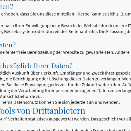
aten?
hoben, dass Sie uns diese mitteilen. Hierbei kann es sich z. B. um
 nach Ihrer Einwilligung beim Besuch der Website durch unsere IT-
r, Betriebssystem oder Uhrzeit des Seitenaufrufs). Die Erfassung d
aten?
ine fehlerfreie Bereitstellung der Website zu gewährleisten. Ander
 bezüglich Ihrer Daten?
geltlich Auskunft über Herkunft, Empfänger und Zweck Ihrer gesp
t, die Berichtigung oder Löschung dieser Daten zu verlangen. Wenn
en Sie diese Einwilligung jederzeit für die Zukunft widerrufen. Au
ung der Verarbeitung Ihrer personenbezogenen Daten zu verlangen
 Aufsichtsbehörde zu.
Thema Datenschutz können Sie sich jederzeit an uns wenden.
ols von Dritt­anbietern
urf-Verhalten statistisch ausgewertet werden. Das geschieht vor a
 Analyseprogrammen finden Sie in der folgenden Datenschutzerklär