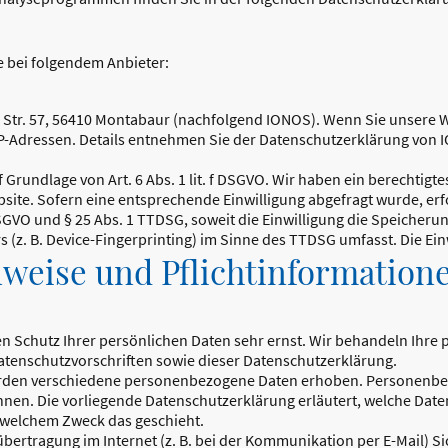
e bei folgendem Anbieter:
er Str. 57, 56410 Montabaur (nachfolgend IONOS). Wenn Sie unsere 
r IP-Adressen. Details entnehmen Sie der Datenschutzerklärung von
rundlage von Art. 6 Abs. 1 lit. f DSGVO. Wir haben ein berechtigte
site. Sofern eine entsprechende Einwilligung abgefragt wurde, erfo
 DSGVO und § 25 Abs. 1 TTDSG, soweit die Einwilligung die Speicheru
(z. B. Device-Fingerprinting) im Sinne des TTDSG umfasst. Die Einwi
nweise und Pflicht­information
en Schutz Ihrer persönlichen Daten sehr ernst. Wir behandeln Ihr
tenschutzvorschriften sowie dieser Datenschutzerklärung.
erden verschiedene personenbezogene Daten erhoben. Personenbez
önnen. Die vorliegende Datenschutzerklärung erläutert, welche Date
u welchem Zweck das geschieht.
übertragung im Internet (z. B. bei der Kommunikation per E-Mail) S