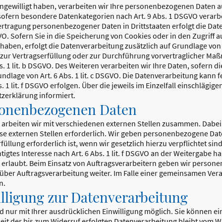
ngewilligt haben, verarbeiten wir Ihre personenbezogenen Daten auf 
 sofern besondere Datenkategorien nach Art. 9 Abs. 1 DSGVO verarbe
bertragung personenbezogener Daten in Drittstaaten erfolgt die D
GVO. Sofern Sie in die Speicherung von Cookies oder in den Zugriff au
t haben, erfolgt die Datenverarbeitung zusätzlich auf Grundlage von 
n zur Vertragserfüllung oder zur Durchführung vorvertraglicher Maß
. 1 lit. b DSGVO. Des Weiteren verarbeiten wir Ihre Daten, sofern di
undlage von Art. 6 Abs. 1 lit. c DSGVO. Die Datenverarbeitung kann
. 1 lit. f DSGVO erfolgen. Über die jeweils im Einzelfall einschlägi
zerklärung informiert.
sonenbezogenen Daten
arbeiten wir mit verschiedenen externen Stellen zusammen. Dabei i
 externen Stellen erforderlich. Wir geben personenbezogene Daten
llung erforderlich ist, wenn wir gesetzlich hierzu verpflichtet sin
igtes Interesse nach Art. 6 Abs. 1 lit. f DSGVO an der Weitergabe 
 erlaubt. Beim Einsatz von Auftragsverarbeitern geben wir perso
 über Auftragsverarbeitung weiter. Im Falle einer gemeinsamen Vera
n.
illigung zur Datenverarbeitung
nur mit Ihrer ausdrücklichen Einwilligung möglich. Sie können eine
eit der bis zum Widerruf erfolgten Datenverarbeitung bleibt vom W