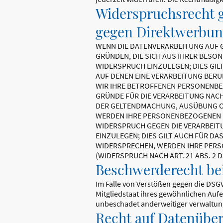
Widerspruchsrecht g
gegen Direktwerbung
WENN DIE DATENVERARBEITUNG AUF GR
GRÜNDEN, DIE SICH AUS IHRER BESO
WIDERSPRUCH EINZULEGEN; DIES GIL
AUF DENEN EINE VERARBEITUNG BER
WIR IHRE BETROFFENEN PERSONENBE
GRÜNDE FÜR DIE VERARBEITUNG NACH
DER GELTENDMACHUNG, AUSÜBUNG OD
WERDEN IHRE PERSONENBEZOGENEN DA
WIDERSPRUCH GEGEN DIE VERARBEI
EINZULEGEN; DIES GILT AUCH FÜR DA
WIDERSPRECHEN, WERDEN IHRE PER
(WIDERSPRUCH NACH ART. 21 ABS. 2 
Beschwerde­recht be
Im Falle von Verstößen gegen die DSG
Mitgliedstaat ihres gewöhnlichen Aufe
unbeschadet anderweitiger verwaltung
Recht auf Daten­über